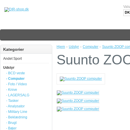
Valu
DK
Hjem
»
Udstyr
»
Computer
»
Suunto ZOOP co
Kategorier
Suunto ZOO
Andet Sport
Udstyr
- BCD veste
- Computer
- Foto / Video
- Knive
- LAGERSALG
- Tasker
- Analysator
- Military Line
- Beklædning
- Brugt
- Bøjer