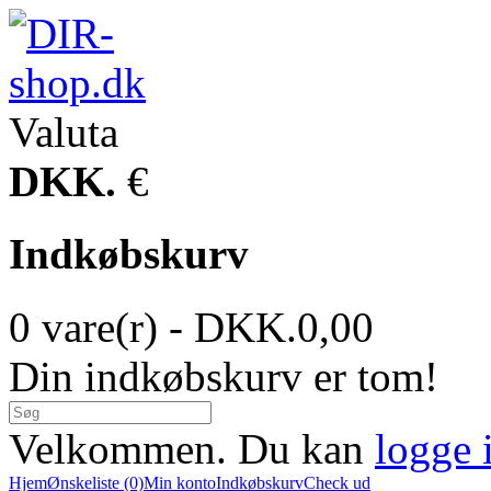
Valuta
DKK.
€
Indkøbskurv
0 vare(r) - DKK.0,00
Din indkøbskurv er tom!
Velkommen. Du kan
logge 
Hjem
Ønskeliste (0)
Min konto
Indkøbskurv
Check ud